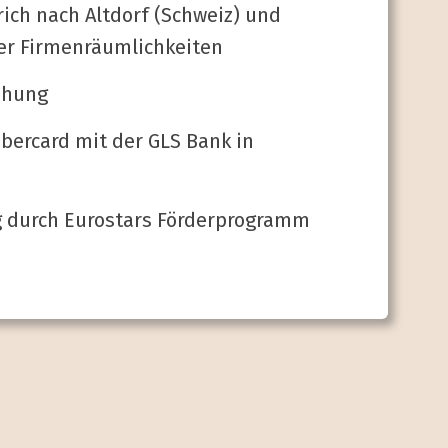
ich nach Altdorf (Schweiz) und
r Firmen­räumlich­keiten
höhung
mbercard mit der GLS Bank in
 durch Eurostars Förder­programm