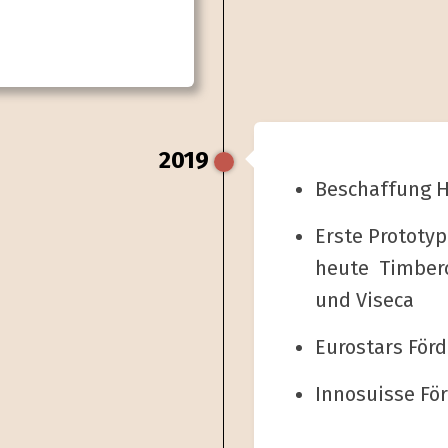
2019
Beschaffung Ho
Erste Proto­ty
heute Timberc
und Viseca
Eurostars För
Innosuisse Fö