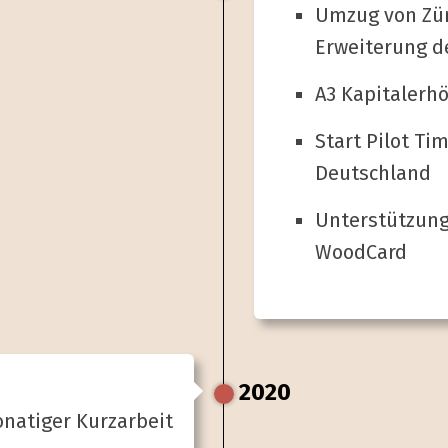
Umzug von Zür
Erweiterung de
A3 Kapital­er
Start Pilot Ti
Deutschland
Unterstützung
WoodCard
2020
natiger Kurz­arbeit