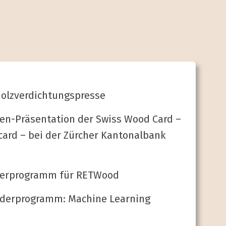
lz­verdichtungs­presse
pen-Präsen­tation der Swiss Wood Card –
ard – bei der Zürcher Kantonal­bank
der­programm für RETWood
rder­programm: Machine Learning