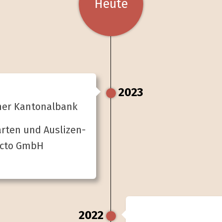
Heute
2023
her Kantonal­bank
arten und Aus­lizen­
ecto GmbH
2022